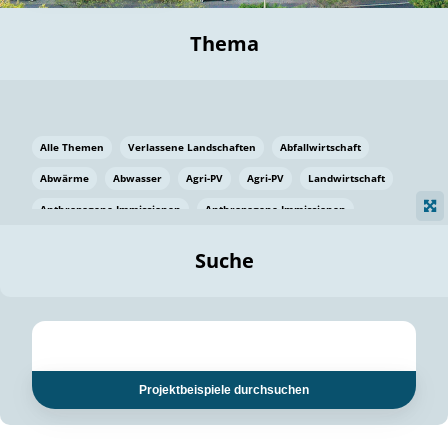
Thema
Alle Themen
Verlassene Landschaften
Abfallwirtschaft
Abwärme
Abwasser
Agri-PV
Agri-PV
Landwirtschaft
Anthropogene Immissionen
Anthropogene Immissionen
Vermeidung von Lebensmittelverlusten
Baden Württemberg
Suche
Ostsee
Bauen
Baumaterial
Bayern
Bayern
Beatmungssysteme
Beratung
Berlin
Bestäuber
bilaterale Zu-sammenarbeit
bilaterale Zu-sammenarbeit
Bildung
Bildung / Kommunikation
Projektbeispiele durchsuchen
Bildung für nachhaltige Entwicklung
Pflanzenkohle
Biodiversität
Biodiversität
Biogas
Biogas