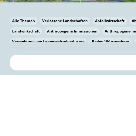
Alle Themen
Verlassene Landschaften
Abfallwirtschaft
A
Landwirtschaft
Anthropogene Immissionen
Anthropogene I
Vermeidung von Lebensmittelverlusten
Baden Württemberg
Bayern
Bayern
Beatmungssysteme
Beratung
Berlin
bilaterale Zu-sammenarbeit
Bildung
Bildung / Kommunikati
Pflanzenkohle
Biodiversität
Biodiversität
Biogas
Bioga
Vermeidung von Lebensmittelverlusten
Brandenburg
Breme
Bürgerwissenschaft
Capacity Building
Capacity Building
Kreislaufwirtschaft
Bürgerenergie
Bürgerbeteiligung
Bürg
Citizen Science
Klimawandel
Klimakrise
Klimaschutz
Kooperation
Kooperation mit KMU
Grenzüberschreitend
D
Deutscher Umweltpreis
Digitale Bildung
Digitaler Landschaf