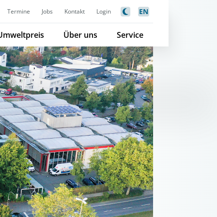
EN
Termine
Jobs
Kontakt
Login
Umweltpreis
Über uns
Service