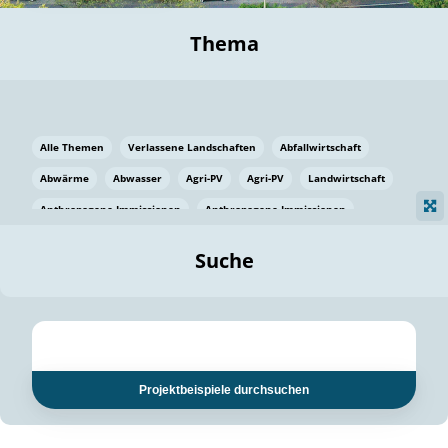
Thema
Alle Themen
Verlassene Landschaften
Abfallwirtschaft
Abwärme
Abwasser
Agri-PV
Agri-PV
Landwirtschaft
Anthropogene Immissionen
Anthropogene Immissionen
Vermeidung von Lebensmittelverlusten
Baden Württemberg
Suche
Ostsee
Bauen
Baumaterial
Bayern
Bayern
Beatmungssysteme
Beratung
Berlin
Bestäuber
bilaterale Zu-sammenarbeit
bilaterale Zu-sammenarbeit
Bildung
Bildung / Kommunikation
Projektbeispiele durchsuchen
Bildung für nachhaltige Entwicklung
Pflanzenkohle
Biodiversität
Biodiversität
Biogas
Biogas