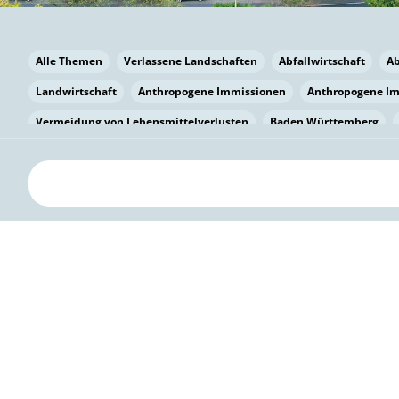
Alle Themen
Verlassene Landschaften
Abfallwirtschaft
A
Landwirtschaft
Anthropogene Immissionen
Anthropogene I
Vermeidung von Lebensmittelverlusten
Baden Württemberg
Bayern
Bayern
Beatmungssysteme
Beratung
Berlin
bilaterale Zu-sammenarbeit
Bildung
Bildung / Kommunikati
Pflanzenkohle
Biodiversität
Biodiversität
Biogas
Bioga
Vermeidung von Lebensmittelverlusten
Brandenburg
Breme
Bürgerwissenschaft
Capacity Building
Capacity Building
Kreislaufwirtschaft
Bürgerenergie
Bürgerbeteiligung
Citi
Citizen Science
Klimawandel
Klimakrise
Klimaschutz
Kooperation
Kooperation mit KMU
Grenzüberschreitend
D
Deutscher Umweltpreis
Digitale Bildung
Digitaler Landschaf