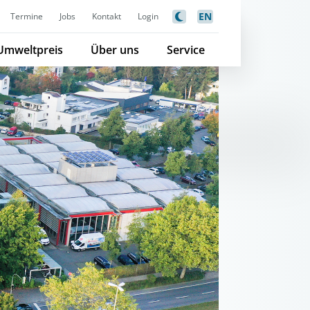
EN
Termine
Jobs
Kontakt
Login
Umweltpreis
Über uns
Service