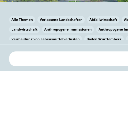
Alle Themen
Verlassene Landschaften
Abfallwirtschaft
A
Landwirtschaft
Anthropogene Immissionen
Anthropogene I
Vermeidung von Lebensmittelverlusten
Baden Württemberg
Bayern
Bayern
Beatmungssysteme
Beratung
Berlin
bilaterale Zu-sammenarbeit
Bildung
Bildung / Kommunikati
Pflanzenkohle
Biodiversität
Biodiversität
Biogas
Bioga
Vermeidung von Lebensmittelverlusten
Brandenburg
Breme
Bürgerwissenschaft
Capacity Building
Capacity Building
Kreislaufwirtschaft
Bürgerenergie
Bürgerbeteiligung
Bürg
Citizen Science
Klimawandel
Klimakrise
Klimaschutz
Kooperation
Kooperation mit KMU
Grenzüberschreitend
D
Deutscher Umweltpreis
Digitale Bildung
Digitaler Landschaf