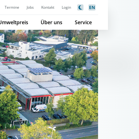
EN
Termine
Jobs
Kontakt
Login
Umweltpreis
Über uns
Service