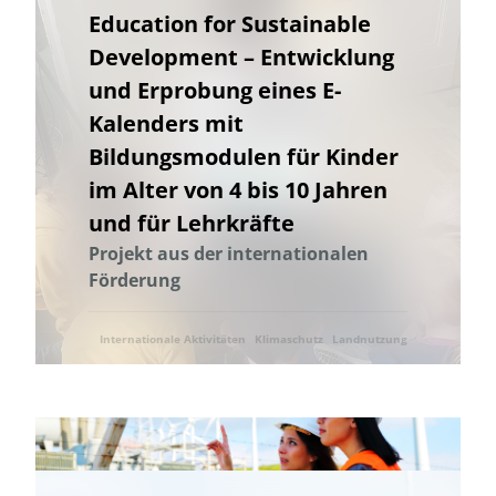
Education for Sustainable
Energetische Transformation der Städte
Development – Entwicklung
Energetische Transformation der Städte
und Erprobung eines E-
Energieeffizienz und -einsparung
Energieerzeugung
Kalenders mit
Energiegemeinschaft
Energiewende
Energiegemeinschaft
Bildungsmodulen für Kinder
Energieeffizienz und -einsparung
Energiewende
im Alter von 4 bis 10 Jahren
Entrepreneurship
Entrepreneurship
Umweltkommunikation
und für Lehrkräfte
Umweltforschung
Erdwärme
Projekt aus der internationalen
Erhöhung der Akzeptanz und Kommunikation
Ernährung
Förderung
Erneuerbare Energien
Erprobung von neuen Methoden
Machbarkeitsstudie
Lebensmittelverschwendung
Internationale Aktivitäten
Klimaschutz
Landnutzung
Förderung der Vielfalt der Kulturlandschaft
Wälder und Waldschutz
Naturschutz
Ressourcenschonung
Gamification
Gamification
Geschlechtergerechtigkeit
Erdwärme
Gesamtenergiesystem
Geschlechtergerechtigkeit
GIS-basierter Methodenbaukasten
GIS-basierter Methodenbaukasten