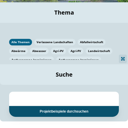
Thema
Alle Themen
Verlassene Landschaften
Abfallwirtschaft
Abwärme
Abwasser
Agri-PV
Agri-PV
Landwirtschaft
Anthropogene Immissionen
Anthropogene Immissionen
Vermeidung von Lebensmittelverlusten
Baden Württemberg
Suche
Ostsee
Bauen
Baumaterial
Bayern
Bayern
Beatmungssysteme
Beratung
Berlin
Bestäuber
bilaterale Zu-sammenarbeit
bilaterale Zu-sammenarbeit
Bildung
Bildung / Kommunikation
Projektbeispiele durchsuchen
Bildung für nachhaltige Entwicklung
Pflanzenkohle
Biodiversität
Biodiversität
Biogas
Biogas