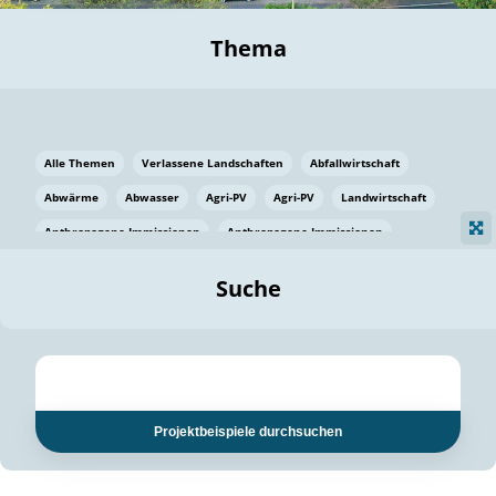
Thema
Alle Themen
Verlassene Landschaften
Abfallwirtschaft
Abwärme
Abwasser
Agri-PV
Agri-PV
Landwirtschaft
Anthropogene Immissionen
Anthropogene Immissionen
Vermeidung von Lebensmittelverlusten
Baden Württemberg
Suche
Ostsee
Bauen
Baumaterial
Bayern
Bayern
Beatmungssysteme
Beratung
Berlin
Bestäuber
bilaterale Zu-sammenarbeit
bilaterale Zu-sammenarbeit
Bildung
Bildung / Kommunikation
Projektbeispiele durchsuchen
Bildung für nachhaltige Entwicklung
Pflanzenkohle
Biodiversität
Biodiversität
Biogas
Biogas