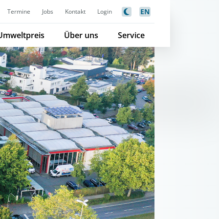
EN
Termine
Jobs
Kontakt
Login
Umweltpreis
Über uns
Service