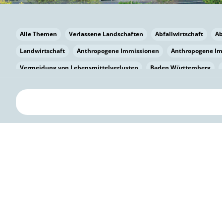
Alle Themen
Verlassene Landschaften
Abfallwirtschaft
A
Landwirtschaft
Anthropogene Immissionen
Anthropogene I
Vermeidung von Lebensmittelverlusten
Baden Württemberg
Bayern
Bayern
Beatmungssysteme
Beratung
Berlin
bilaterale Zu-sammenarbeit
Bildung
Bildung / Kommunikati
Pflanzenkohle
Biodiversität
Biodiversität
Biogas
Bioga
Vermeidung von Lebensmittelverlusten
Brandenburg
Breme
Bürgerwissenschaft
Capacity Building
Capacity Building
Kreislaufwirtschaft
Bürgerenergie
Bürgerbeteiligung
Bürg
Citizen Science
Klimawandel
Klimakrise
Klimaschutz
Kooperation
Kooperation mit KMU
Grenzüberschreitend
D
Deutscher Umweltpreis
Digitale Bildung
Digitaler Landschaf