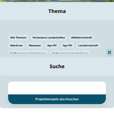
Thema
Alle Themen
Verlassene Landschaften
Abfallwirtschaft
Abwärme
Abwasser
Agri-PV
Agri-PV
Landwirtschaft
Anthropogene Immissionen
Anthropogene Immissionen
Vermeidung von Lebensmittelverlusten
Baden Württemberg
Suche
Ostsee
Bauen
Baumaterial
Bayern
Bayern
Beatmungssysteme
Beratung
Berlin
Bestäuber
bilaterale Zu-sammenarbeit
bilaterale Zu-sammenarbeit
Bildung
Bildung / Kommunikation
Projektbeispiele durchsuchen
Bildung für nachhaltige Entwicklung
Pflanzenkohle
Biodiversität
Biodiversität
Biogas
Biogas