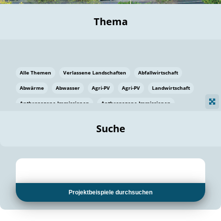
Thema
Alle Themen
Verlassene Landschaften
Abfallwirtschaft
Abwärme
Abwasser
Agri-PV
Agri-PV
Landwirtschaft
Anthropogene Immissionen
Anthropogene Immissionen
Vermeidung von Lebensmittelverlusten
Baden Württemberg
Suche
Ostsee
Bauen
Baumaterial
Bayern
Bayern
Beatmungssysteme
Beratung
Berlin
Bestäuber
bilaterale Zu-sammenarbeit
bilaterale Zu-sammenarbeit
Bildung
Bildung / Kommunikation
Projektbeispiele durchsuchen
Bildung für nachhaltige Entwicklung
Pflanzenkohle
Biodiversität
Biodiversität
Biogas
Biogas