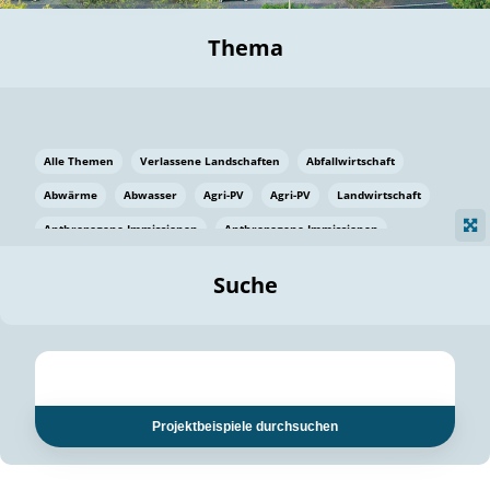
Thema
Alle Themen
Verlassene Landschaften
Abfallwirtschaft
Abwärme
Abwasser
Agri-PV
Agri-PV
Landwirtschaft
Anthropogene Immissionen
Anthropogene Immissionen
Vermeidung von Lebensmittelverlusten
Baden Württemberg
Suche
Ostsee
Bauen
Baumaterial
Bayern
Bayern
Beatmungssysteme
Beratung
Berlin
Bestäuber
bilaterale Zu-sammenarbeit
bilaterale Zu-sammenarbeit
Bildung
Bildung / Kommunikation
Projektbeispiele durchsuchen
Bildung für nachhaltige Entwicklung
Pflanzenkohle
Biodiversität
Biodiversität
Biogas
Biogas