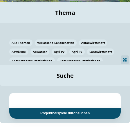
Thema
Alle Themen
Verlassene Landschaften
Abfallwirtschaft
Abwärme
Abwasser
Agri-PV
Agri-PV
Landwirtschaft
Anthropogene Immissionen
Anthropogene Immissionen
Vermeidung von Lebensmittelverlusten
Baden Württemberg
Suche
Ostsee
Bauen
Baumaterial
Bayern
Bayern
Beatmungssysteme
Beratung
Berlin
Bestäuber
bilaterale Zu-sammenarbeit
bilaterale Zu-sammenarbeit
Bildung
Bildung / Kommunikation
Projektbeispiele durchsuchen
Bildung für nachhaltige Entwicklung
Pflanzenkohle
Biodiversität
Biodiversität
Biogas
Biogas