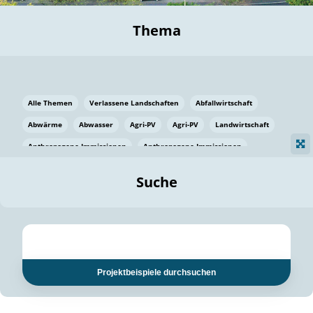
Thema
Alle Themen
Verlassene Landschaften
Abfallwirtschaft
Abwärme
Abwasser
Agri-PV
Agri-PV
Landwirtschaft
Anthropogene Immissionen
Anthropogene Immissionen
Vermeidung von Lebensmittelverlusten
Baden Württemberg
Suche
Ostsee
Bauen
Baumaterial
Bayern
Bayern
Beatmungssysteme
Beratung
Berlin
Bestäuber
bilaterale Zu-sammenarbeit
bilaterale Zu-sammenarbeit
Bildung
Bildung / Kommunikation
Projektbeispiele durchsuchen
Bildung für nachhaltige Entwicklung
Pflanzenkohle
Biodiversität
Biodiversität
Biogas
Biogas