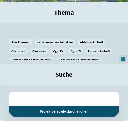
Thema
Alle Themen
Verlassene Landschaften
Abfallwirtschaft
Abwärme
Abwasser
Agri-PV
Agri-PV
Landwirtschaft
Anthropogene Immissionen
Anthropogene Immissionen
Vermeidung von Lebensmittelverlusten
Baden Württemberg
Suche
Ostsee
Bauen
Baumaterial
Bayern
Bayern
Beatmungssysteme
Beratung
Berlin
Bestäuber
bilaterale Zu-sammenarbeit
bilaterale Zu-sammenarbeit
Bildung
Bildung / Kommunikation
Projektbeispiele durchsuchen
Bildung für nachhaltige Entwicklung
Pflanzenkohle
Biodiversität
Biodiversität
Biogas
Biogas