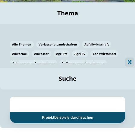
Thema
Alle Themen
Verlassene Landschaften
Abfallwirtschaft
Abwärme
Abwasser
Agri-PV
Agri-PV
Landwirtschaft
Anthropogene Immissionen
Anthropogene Immissionen
Vermeidung von Lebensmittelverlusten
Baden Württemberg
Suche
Ostsee
Bauen
Baumaterial
Bayern
Bayern
Beatmungssysteme
Beratung
Berlin
Bestäuber
bilaterale Zu-sammenarbeit
bilaterale Zu-sammenarbeit
Bildung
Bildung / Kommunikation
Projektbeispiele durchsuchen
Bildung für nachhaltige Entwicklung
Pflanzenkohle
Biodiversität
Biodiversität
Biogas
Biogas