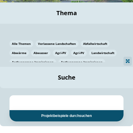
Thema
Alle Themen
Verlassene Landschaften
Abfallwirtschaft
Abwärme
Abwasser
Agri-PV
Agri-PV
Landwirtschaft
Anthropogene Immissionen
Anthropogene Immissionen
Vermeidung von Lebensmittelverlusten
Baden Württemberg
Suche
Ostsee
Bauen
Baumaterial
Bayern
Bayern
Beatmungssysteme
Beratung
Berlin
Bestäuber
bilaterale Zu-sammenarbeit
bilaterale Zu-sammenarbeit
Bildung
Bildung / Kommunikation
Projektbeispiele durchsuchen
Bildung für nachhaltige Entwicklung
Pflanzenkohle
Biodiversität
Biodiversität
Biogas
Biogas