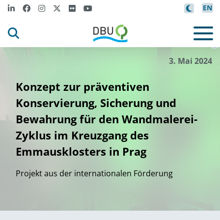
EN
Un
i
s
tät Pardub
i
ce
,
Faku
l
ü
r Res
t
ver
i
tät f
aur
©
3. Mai 2024
Konzept zur präventiven
Konservierung, Sicherung und
Bewahrung für den Wandmalerei-
Zyklus im Kreuzgang des
Emmausklosters in Prag
Projekt aus der internationalen Förderung