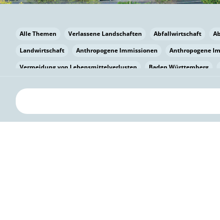
Alle Themen
Verlassene Landschaften
Abfallwirtschaft
A
Landwirtschaft
Anthropogene Immissionen
Anthropogene I
Vermeidung von Lebensmittelverlusten
Baden Württemberg
Bayern
Bayern
Beatmungssysteme
Beratung
Berlin
bilaterale Zu-sammenarbeit
Bildung
Bildung / Kommunikati
Pflanzenkohle
Biodiversität
Biodiversität
Biogas
Bioga
Vermeidung von Lebensmittelverlusten
Brandenburg
Breme
Bürgerwissenschaft
Capacity Building
Capacity Building
Kreislaufwirtschaft
Bürgerenergie
Bürgerbeteiligung
Citi
Citizen Science
Klimawandel
Klimakrise
Klimaschutz
Kooperation
Kooperation mit KMU
Grenzüberschreitend
D
Deutscher Umweltpreis
Digitale Bildung
Digitaler Landschaf