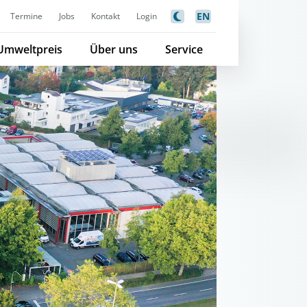
EN
Termine
Jobs
Kontakt
Login
Umweltpreis
Über uns
Service