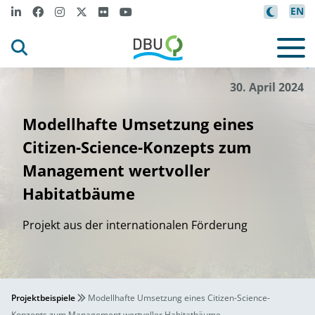
EN
ana
Správa CHKO Po
ľ
©
30. April 2024
Modellhafte Umsetzung eines
Citizen-Science-Konzepts zum
Management wertvoller
Habitatbäume
Projekt aus der internationalen Förderung
Projektbeispiele
Modellhafte Umsetzung eines Citizen-Science-
Konzepts zum Management wertvoller Habitatbäume