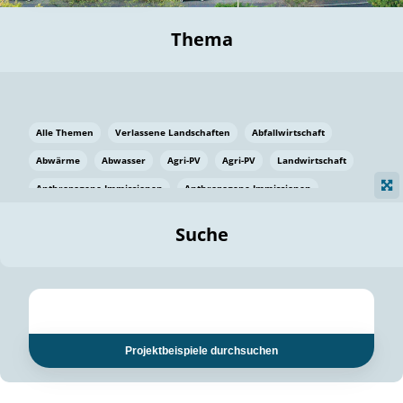
Thema
Alle Themen
Verlassene Landschaften
Abfallwirtschaft
Abwärme
Abwasser
Agri-PV
Agri-PV
Landwirtschaft
Anthropogene Immissionen
Anthropogene Immissionen
Vermeidung von Lebensmittelverlusten
Baden Württemberg
Suche
Ostsee
Bauen
Baumaterial
Bayern
Bayern
Beatmungssysteme
Beratung
Berlin
Bestäuber
bilaterale Zu-sammenarbeit
bilaterale Zu-sammenarbeit
Bildung
Bildung / Kommunikation
Projektbeispiele durchsuchen
Bildung für nachhaltige Entwicklung
Pflanzenkohle
Biodiversität
Biodiversität
Biogas
Biogas