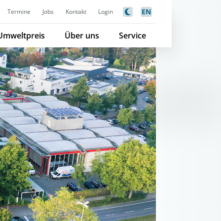
EN
Termine
Jobs
Kontakt
Login
Umweltpreis
Über uns
Service