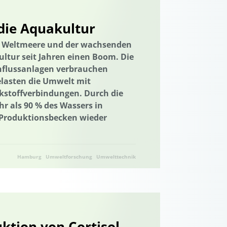
nachhaltiger Konsum
uartiersentwicklung
 die Aquakultur
probung von neuen Methoden
Textilien
r Weltmeere und der wachsenden
gen
ltur seit Jahren einen Boom. Die
chflussanlagen verbrauchen
Ukraine
Ukraine
lasten die Umwelt mit
Umwelttechnik
kstoffverbindungen. Durch die
r als 90 % des Wassers in
n
Vernetzung
n Produktionsbecken wieder
Wasser/Gewässer
Wasseraufbereitung
ation und Wissenstransfer
Wasserwirtschaft
Hamburg
Umweltforschung
Abwärme
Umwelttechnik
rtschaft
Wasserressourcen
ation und Wissenstransfer
ktion von Cortisol
Wissenstransfer