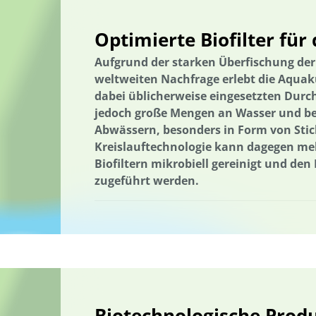
Nachhaltigkeitskompetenzen
Nachhaltigkeitskom-petenzen
Nachhaltige Fischerei
nachhaltiger Gartenbau
Nachhaltige Q
Optimierte Biofilter für
Nachhaltige Ernährung
Nachhaltige Regionalentwicklung
Er
Aufgrund der starken Überfischung de
Der russische Krieg gegen die Ukraine
Wärmeenergie
Thürin
weltweiten Nachfrage erlebt die Aquaku
dabei üblicherweise eingesetzten Dur
Holzbau in größeren Gebäudevolumina
Trinkwasserversorgung
jedoch große Mengen an Wasser und be
Umweltforschung
Umweltkommunikation
Umwelttechnik
Abwässern, besonders in Form von Stic
Kreislauftechnologie kann dagegen meh
Verlassene Landschaften
Vermeidung von Lebensmittelverluste
Biofiltern mikrobiell gereinigt und de
Wälder und Waldschutz
Wärmeenergie
Wärmeversorgung
zugeführt werden.
Wasseraufbereitung; Valorisierung organischer Reststoffe; Partizip
Wasserressourcen
Wasserverfügbarkeit
Wasserversorgung
Abfallwirtschaft
Abwasser
Wasserverfügbarkeit
Wasserwi
Wasserversorgung
Wasseraufbereitung
Wasseraufbereitung; Valorisierung organischer Reststoffe; Partizip
Biotechnologische Produ
Wasser/Gewässer
Wissensabgleich und Erfahrungsaustausch