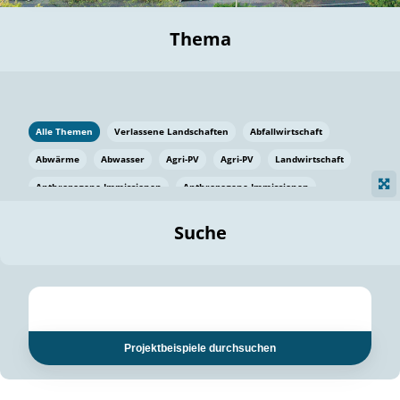
Thema
Alle Themen
Verlassene Landschaften
Abfallwirtschaft
Abwärme
Abwasser
Agri-PV
Agri-PV
Landwirtschaft
Anthropogene Immissionen
Anthropogene Immissionen
Vermeidung von Lebensmittelverlusten
Baden Württemberg
Suche
Ostsee
Bauen
Baumaterial
Bayern
Bayern
Beatmungssysteme
Beratung
Berlin
Bestäuber
bilaterale Zu-sammenarbeit
bilaterale Zu-sammenarbeit
Bildung
Bildung / Kommunikation
Projektbeispiele durchsuchen
Bildung für nachhaltige Entwicklung
Pflanzenkohle
Biodiversität
Biodiversität
Biogas
Biogas