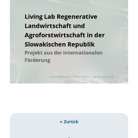
Thüringen
Holzbau in größeren Gebäudevolumina
Trinkwasserversorgung
Ukraine
Ukraine
Umweltforschung
Living Lab Regenerative
Umweltkommunikation
Umwelttechnik
Umwelttechnik
Landwirtschaft und
Verlassene Landschaften
Vermeidung von Lebensmittelverlusten
Agroforstwirtschaft in der
Vernetzung
Wälder und Waldschutz
Wärmeenergie
Slowakischen Republik
Wärmeversorgung
Wasser/Gewässer
Wasseraufbereitung
Projekt aus der internationalen
Wasseraufbereitung; Valorisierung organischer Reststoffe; Partizipation
Förderung
und Wissenstransfer
Wasserressourcen
Wasserverfügbarkeit
Wasserversorgung
Internationale Aktivitäten
Landnutzung
Wasserwirtschaft
Abwärme
Abfallwirtschaft
Abwasser
Ressourcenschonung
Schutz der Biodiversität
Wasserverfügbarkeit
Wasserwirtschaft
Wasserressourcen
Wasserversorgung
Wasseraufbereitung
Wasseraufbereitung; Valorisierung organischer Reststoffe; Partizipation
und Wissenstransfer
« Zurück
Wasser/Gewässer
Wissensabgleich und Erfahrungsaustausch
Wissenstransfer