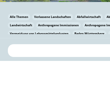
Alle Themen
Verlassene Landschaften
Abfallwirtschaft
A
Landwirtschaft
Anthropogene Immissionen
Anthropogene I
Vermeidung von Lebensmittelverlusten
Baden Württemberg
Bayern
Bayern
Beatmungssysteme
Beratung
Berlin
bilaterale Zu-sammenarbeit
Bildung
Bildung / Kommunikati
Pflanzenkohle
Biodiversität
Biodiversität
Biogas
Bioga
Vermeidung von Lebensmittelverlusten
Brandenburg
Breme
Bürgerwissenschaft
Capacity Building
Capacity Building
Circular Economy
Bürgerenergie
Bürgerbeteiligung
Citize
Bürgerwissenschaft
Klimawandel
Klimakrise
Klimaschutz
Kooperation
Kooperation mit KMU
Grenzüberschreitend
D
Deutscher Umweltpreis
Digitale Bildung
Digitaler Landschaf