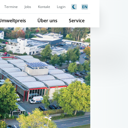
EN
Termine
Jobs
Kontakt
Login
Umweltpreis
Über uns
Service