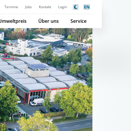
EN
Termine
Jobs
Kontakt
Login
Umweltpreis
Über uns
Service