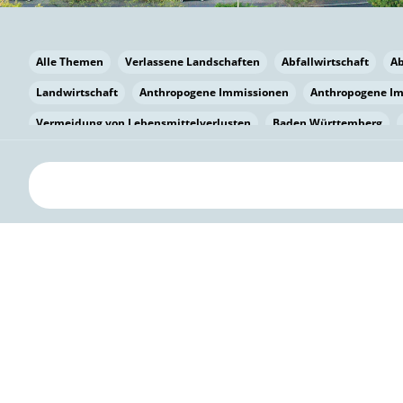
Alle Themen
Verlassene Landschaften
Abfallwirtschaft
A
Landwirtschaft
Anthropogene Immissionen
Anthropogene I
Vermeidung von Lebensmittelverlusten
Baden Württemberg
Bayern
Bayern
Beatmungssysteme
Beratung
Berlin
bilaterale Zu-sammenarbeit
Bildung
Bildung / Kommunikati
Pflanzenkohle
Biodiversität
Biodiversität
Biogas
Bioga
Vermeidung von Lebensmittelverlusten
Brandenburg
Breme
Bürgerwissenschaft
Capacity Building
Capacity Building
Kreislaufwirtschaft
Bürgerenergie
Bürgerbeteiligung
Bürg
Citizen Science
Klimawandel
Klimakrise
Klimaschutz
Kooperation
Kooperation mit KMU
Grenzüberschreitend
D
Deutscher Umweltpreis
Digitale Bildung
Digitaler Landschaf