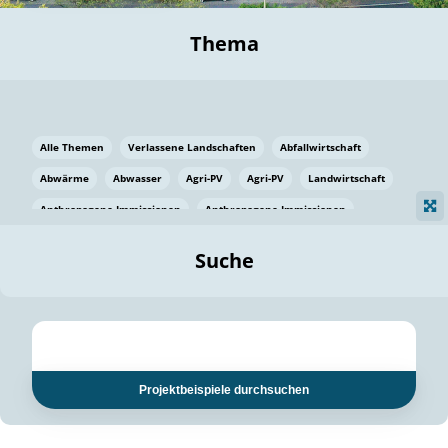
Thema
Alle Themen
Verlassene Landschaften
Abfallwirtschaft
Abwärme
Abwasser
Agri-PV
Agri-PV
Landwirtschaft
Anthropogene Immissionen
Anthropogene Immissionen
Vermeidung von Lebensmittelverlusten
Baden Württemberg
Suche
Ostsee
Bauen
Baumaterial
Bayern
Bayern
Beatmungssysteme
Beratung
Berlin
Bestäuber
bilaterale Zu-sammenarbeit
bilaterale Zu-sammenarbeit
Bildung
Bildung / Kommunikation
Projektbeispiele durchsuchen
Bildung für nachhaltige Entwicklung
Pflanzenkohle
Biodiversität
Biodiversität
Biogas
Biogas