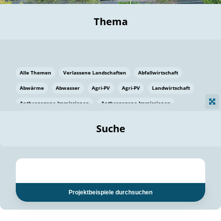
Thema
Alle Themen
Verlassene Landschaften
Abfallwirtschaft
Abwärme
Abwasser
Agri-PV
Agri-PV
Landwirtschaft
Anthropogene Immissionen
Anthropogene Immissionen
Vermeidung von Lebensmittelverlusten
Baden Württemberg
Suche
Ostsee
Bauen
Baumaterial
Bayern
Bayern
Beatmungssysteme
Beratung
Berlin
Bestäuber
bilaterale Zu-sammenarbeit
bilaterale Zu-sammenarbeit
Bildung
Bildung / Kommunikation
Projektbeispiele durchsuchen
Bildung für nachhaltige Entwicklung
Pflanzenkohle
Biodiversität
Biodiversität
Biogas
Biogas