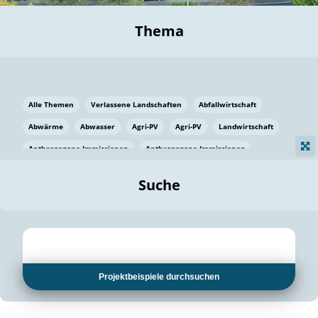
Thema
Alle Themen
Verlassene Landschaften
Abfallwirtschaft
Abwärme
Abwasser
Agri-PV
Agri-PV
Landwirtschaft
Anthropogene Immissionen
Anthropogene Immissionen
Vermeidung von Lebensmittelverlusten
Baden Württemberg
Suche
Ostsee
Bauen
Baumaterial
Bayern
Bayern
Beatmungssysteme
Beratung
Berlin
Bestäuber
bilaterale Zu-sammenarbeit
bilaterale Zu-sammenarbeit
Bildung
Bildung / Kommunikation
Projektbeispiele durchsuchen
Bildung für nachhaltige Entwicklung
Pflanzenkohle
Biodiversität
Biodiversität
Biogas
Biogas