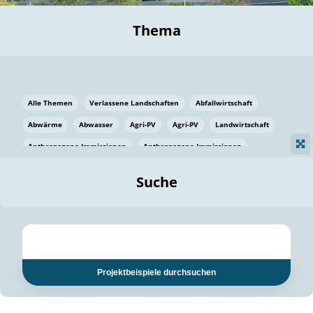
Thema
Alle Themen
Verlassene Landschaften
Abfallwirtschaft
Abwärme
Abwasser
Agri-PV
Agri-PV
Landwirtschaft
Anthropogene Immissionen
Anthropogene Immissionen
Vermeidung von Lebensmittelverlusten
Baden Württemberg
Suche
Ostsee
Bauen
Baumaterial
Bayern
Bayern
Beatmungssysteme
Beratung
Berlin
Bestäuber
bilaterale Zu-sammenarbeit
bilaterale Zu-sammenarbeit
Bildung
Bildung / Kommunikation
Projektbeispiele durchsuchen
Bildung für nachhaltige Entwicklung
Pflanzenkohle
Biodiversität
Biodiversität
Biogas
Biogas