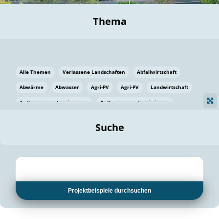
Thema
Alle Themen
Verlassene Landschaften
Abfallwirtschaft
Abwärme
Abwasser
Agri-PV
Agri-PV
Landwirtschaft
Anthropogene Immissionen
Anthropogene Immissionen
Vermeidung von Lebensmittelverlusten
Baden Württemberg
Suche
Ostsee
Bauen
Baumaterial
Bayern
Bayern
Beatmungssysteme
Beratung
Berlin
Bestäuber
bilaterale Zu-sammenarbeit
bilaterale Zu-sammenarbeit
Bildung
Bildung / Kommunikation
Projektbeispiele durchsuchen
Bildung für nachhaltige Entwicklung
Pflanzenkohle
Biodiversität
Biodiversität
Biogas
Biogas