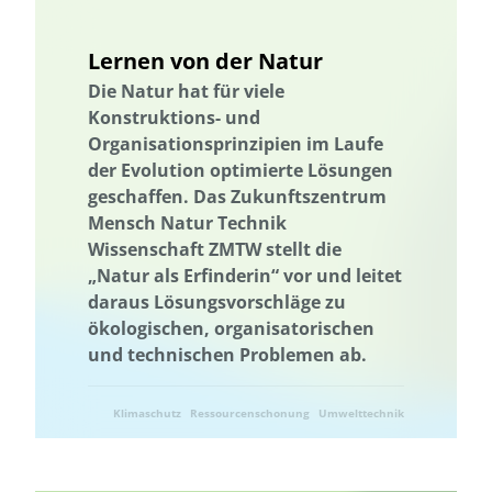
Ressourcenbewirtschaftung
Ressourcennutzung
Ressourcenbewirtschaftung
Lernen von der Natur
Ressourceneffizienz
Die Natur hat für viele
Ressourcennutzung
Ressourcenschonung
Rheinland-Pfalz
Konstruktions- und
Ländliche Regionen
Saarland
Sachsen
Sachsen-Anhalt
Organisationsprinzipien im Laufe
Saisonalität
Schleswig-Holstein
Schutz der Biodiversität
der Evolution optimierte Lösungen
Schutz national wertvoller Kulturgüter
Saisonalität
Start-up
geschaffen. Das Zukunftszentrum
Mensch Natur Technik
Stipendienprogramm
Storytelling
Storytelling
Wissenschaft ZMTW stellt die
Strategie zur Sicherung und Bewahrung
„Natur als Erfinderin“ vor und leitet
Strategie zur Sicherung und Bewahrung
Nachhaltigkeit
daraus Lösungsvorschläge zu
ökologischen, organisatorischen
Nachhaltigkeitsbildung
Nachhaltigkeitskompetenzen
und technischen Problemen ab.
Nachhaltigkeitskom-petenzen
nachhaltiger Konsum
Nachhaltige Fischerei
nachhaltiger Gartenbau
Klimaschutz
Ressourcenschonung
Umwelttechnik
Nachhaltige Quartiersentwicklung
Nachhaltige Ernährung
Nachhaltige Regionalentwicklung
Erprobung von neuen Methoden