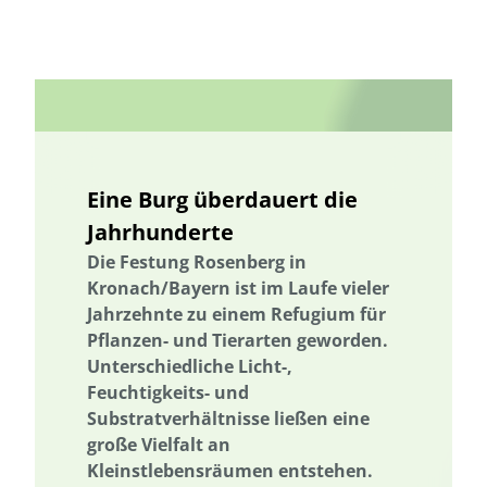
biologischer Landbau
Vermeidung von Lebensmittelverlusten
Brandenburg
Bremen
Bürgerbeteiligung
Bürgerenergie
Bürgerwissenschaft
Capacity Building
Capacity Building
CirculAid
Kreislaufwirtschaft
Circular Economy
Bürgerenergie
Bürgerbeteiligung
Citizen Science
Bürgerwissenschaft
Citizen Science
Klimawandel
Eine Burg überdauert die
Klimakrise
Klimaschutz
Kommunikation
Beratung
Jahrhunderte
Kooperation
Kooperation mit KMU
Grenzüberschreitend
Die Festung Rosenberg in
Der russische Krieg gegen die Ukraine
Deutscher Umweltpreis
Kronach/Bayern ist im Laufe vieler
Jahrzehnte zu einem Refugium für
Digitale Bildung
Digitaler Landschaftsplan
Digitale Bildung
Pflanzen- und Tierarten geworden.
Digitaler Landschaftsplan
Digitalisierung
Digitalisierung
Unterschiedliche Licht-,
Trinkwasserversorgung
E-Learning
E-Learning
Feuchtigkeits- und
Ökosystemleistungen
Substratverhältnisse ließen eine
Bildung
Bildung / Kommunikation
große Vielfalt an
Bildung für nachhaltige Entwicklung
Elektrizitätsversorgungsgesetz
Kleinstlebensräumen entstehen.
Elektrizitätsversorgungsgesetz