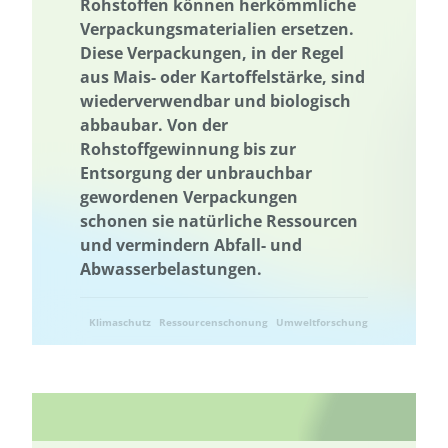
Planetare Grenzen
Rohstoffen können herkömmliche
Planetare Grenzen
Planetary Health
Verpackungsmaterialien ersetzen.
Planetary Health
Planetary Health Diet
Planetary Health Diet
Diese Verpackungen, in der Regel
Plattform
Plattform
Plus-Energie-Quartiere
aus Mais- oder Kartoffelstärke, sind
Plus-Energie-Quartiere
Politische Bildung
Bestäuber
wiederverwendbar und biologisch
abbaubar. Von der
Postkonflikt-Landschaftsentwicklung
Rohstoffgewinnung bis zur
Postkonflikt-Landschaftsentwicklung
Energieerzeugung
PPP
Entsorgung der unbrauchbar
PPP
Primärenergieverbrauch
Primärenergieverbrauch
gewordenen Verpackungen
schonen sie natürliche Ressourcen
Projektbeispiel
Förderung der Vielfalt der Kulturlandschaft
und vermindern Abfall- und
Schutz der Biodiversität
Schutz national wertvoller Kulturgüter
Abwasserbelastungen.
Qualifikation
Qualifizierung
Qualifikation
Qualifizierung
Recycling
Reduzierung von Nahrungsmittelverlusten
Klimaschutz
Ressourcenschonung
Umweltforschung
Reduzierung von Nahrungsmittelverlusten
Umwelttechnik
Regionale Wertschöpfung
Regionale Wertschöpfung
Regionalität
Regionalität
Erneuerbare Energien
Resilienz
Resilienz
Ressourcenschonung
Ressourceneffizienz