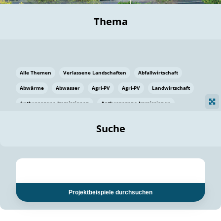
Thema
Alle Themen
Verlassene Landschaften
Abfallwirtschaft
Abwärme
Abwasser
Agri-PV
Agri-PV
Landwirtschaft
Anthropogene Immissionen
Anthropogene Immissionen
Vermeidung von Lebensmittelverlusten
Baden Württemberg
Suche
Ostsee
Bauen
Baumaterial
Bayern
Bayern
Beatmungssysteme
Beratung
Berlin
Bestäuber
bilaterale Zu-sammenarbeit
bilaterale Zu-sammenarbeit
Bildung
Bildung / Kommunikation
Projektbeispiele durchsuchen
Bildung für nachhaltige Entwicklung
Pflanzenkohle
Biodiversität
Biodiversität
Biogas
Biogas