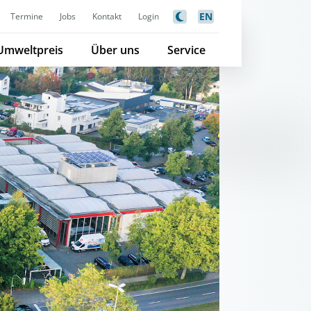
EN
Termine
Jobs
Kontakt
Login
Umweltpreis
Über uns
Service