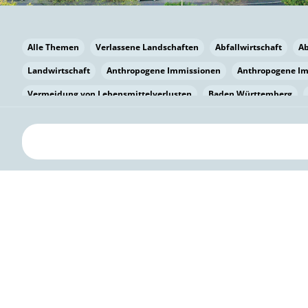
Alle Themen
Verlassene Landschaften
Abfallwirtschaft
A
Landwirtschaft
Anthropogene Immissionen
Anthropogene I
Vermeidung von Lebensmittelverlusten
Baden Württemberg
Bayern
Bayern
Beatmungssysteme
Beratung
Berlin
bilaterale Zu-sammenarbeit
Bildung
Bildung / Kommunikati
Pflanzenkohle
Biodiversität
Biodiversität
Biogas
Bioga
Vermeidung von Lebensmittelverlusten
Brandenburg
Breme
Bürgerwissenschaft
Capacity Building
Capacity Building
Kreislaufwirtschaft
Bürgerenergie
Bürgerbeteiligung
Bürg
Citizen Science
Klimawandel
Klimakrise
Klimaschutz
Kooperation
Kooperation mit KMU
Grenzüberschreitend
D
Deutscher Umweltpreis
Digitale Bildung
Digitaler Landschaf