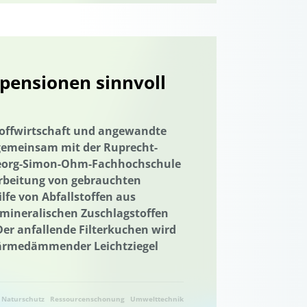
ndwirtschaft
lung
nachhaltiger Gartenbau
Nachhaltigkeitskom-petenzen
pensionen sinnvoll
agement
Naturschutz
kbildung
Networking
bau
Netzwerk
Netzwerkbildung
stoffwirtschaft und angewandte
gemeinsam mit der Ruprecht-
n Westfalen
Ernährung
 Georg-Simon-Ohm-Fachhochschule
 Recyclingmöglichkeiten
arbeitung von gebrauchten
lfe von Abfallstoffen aus
biologischer Landbau
Ostsee
mineralischen Zuschlagstoffen
ipatory Design
Participatory Design
er anfallende Filterkuchen wird
hwärmedämmender Leichtziegel
lth
Planetare Gesundheit
anetary Health
Planetary Health Diet
uartiere
Plus-Energie-Quartiere
Naturschutz
Ressourcenschonung
Umwelttechnik