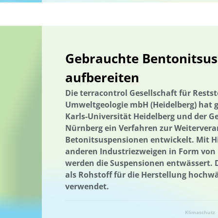
Nachhaltige Ernährung
Nachhaltige Fischerei
Nachhaltige La
Nachhaltige Quartiersentwicklung
Nachhaltige Regionalentwick
nachhaltiger Konsum
Nachhaltigkeit
Nachhaltigkeitsbildung
Gebrauchte Bentonitsus
Nachhaltigkeitskompetenzen
Naturschutz
Naturschutzman
aufbereiten
Naturschutzmanagement
Netzwerk
Networking
Netz-wer
Netzwerkbildung
Vernetzung
Netz-werkbildung
Netzaus
Die terracontrol Gesellschaft für Rest
Umweltgeologie mbH (Heidelberg) hat 
Niedersachsen
Nitratbelastung
Nitratbelastung
Nordrhei
Karls-Universität Heidelberg und der
Ökosystemleistungen
Optimierung von Kreislaufschließung und
Nürnberg ein Verfahren zur Weiterver
Betonitsuspensionen entwickelt. Mit Hi
Optimierung von Kreislaufschließung und Recyclingmöglichkeiten
anderen Industriezweigen in Form von 
Gesamtenergiesystem
Partizipati-on
Partizipation
Partic
werden die Suspensionen entwässert. D
Partizipati-on
als Rohstoff für die Herstellung hoc
Partizipation
Pflanzenkohle
Planertary Hea
verwendet.
Planetare Grenzen
Planetare Grenzen
Planetary Health
Pl
Planetary Health Diet
Plattform
Plattform
Plus-Energie-Q
Klimaschutz