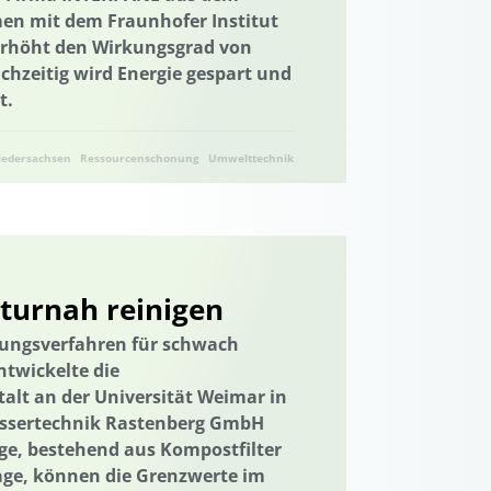
en mit dem Fraunhofer Institut
Trinkwasserversorgung
E-Learning
 erhöht den Wirkungsgrad von
munikation
chzeitig wird Energie gespart und
t.
etz
Elektrizitätsversorgungsgesetz
tion der Städte
iedersachsen
Ressourcenschonung
Umwelttechnik
emeinschaft
Energiewende
giewende
Entrepreneurship
Erdwärme
euerbare Energien
turnah reinigen
mittelverschwendung
gungsverfahren für schwach
utz
Gamification
Gamification
ntwickelte die
alt an der Universität Weimar in
Geschlechtergerechtigkeit
assertechnik Rastenberg GmbH
sten
Governance
Governance
age, bestehend aus Kompostfilter
age, können die Grenzwerte im
ser
Grüne Anleihen
Hamburg