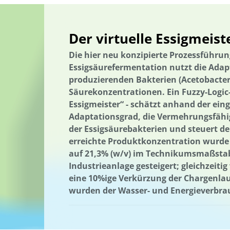
Der virtuelle Essigmeist
Die hier neu konzipierte Prozessführu
Essigsäurefermentation nutzt die Adapt
produzierenden Bakterien (
Acetobacter
Säurekonzentrationen. Ein Fuzzy-Logic-
Essigmeister“ - schätzt anhand der ein
Adaptationsgrad, die Vermehrungsfähi
der Essigsäurebakterien und steuert d
erreichte Produktkonzentration wurde 
auf 21,3% (w/v) im Technikumsmaßstab 
Industrieanlage gesteigert; gleichzeiti
eine 10%ige Verkürzung der Chargenlau
wurden der Wasser- und Energieverbra