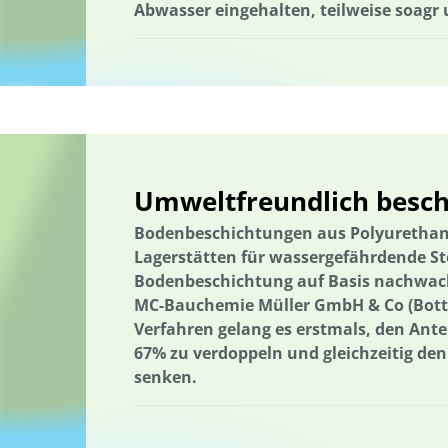
Abwasser eingehalten, teilweise soagr
Wärmeversorgung
Hessen
Holzbau in größeren Gebäudevol
Erhöhung der Akzeptanz und Kommunikation
Industriegebiet
Informationsvermittlung
Informationsvermittlung
Innovativ
Innovative Kooperationsformate
Interdisziplinärer Einsatz
In
Internationale Aktivitäten
Internationales Projekt
Internation
Umweltfreundlich besch
Klimakrise
Klimaschutz
Klimawandel
Wissensabgleich un
Kommunale Raumplanung
Kommunikation
Kooperation
Bodenbeschichtungen aus Polyurethan
Lagerstätten für wassergefährdende Sto
Kreislaufwirtschaft
Kulturgüterschutz
Kunststoffrecycling
Bodenbeschichtung auf Basis nachwach
Landnutzung
Landschaftsfunktionen
Landschaftsplanung
MC-Bauchemie Müller GmbH & Co (Bottr
Verfahren gelang es erstmals, den Ant
Landschaftliche Resilienz
Landschaftsfunktionen
Landschaf
67% zu verdoppeln und gleichzeitig de
Lebensmittelverschwendung
Niedersachsen
Machbarkeitsst
senken.
Management von Habitatbäumen
Marburg
Marine Umweltbi
Marine Umweltbildung
Mecklenburg-Vorpommern
Meeresna