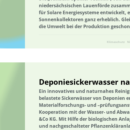
niedersächsischen Lauenförde zusamm
Digitaler Landschaftsplan
Digitalisierung
Digitalisierung
für Solare Energiesysteme entwickelt,
E-Learning
Ökosystemleistungen
Bildung
Bildung / Kom
Sonnenkollektoren ganz erheblich. Glei
die Umwelt bei der Produktion geschon
Bildung für nachhaltige Entwicklung
Elektrizitätsversorgungsges
Energetische Transformation der Städte
Energetische Transforma
Klimaschutz
N
Energieeffizienz und -einsparung
Energieerzeugung
Energieg
Energiegemeinschaft
Energieeffizienz und -einsparung
Ener
Entrepreneurship
Umweltkommunikation
Umweltforschung
Erhöhung der Akzeptanz und Kommunikation
Ernährung
Ern
Deponiesickerwasser na
Erprobung von neuen Methoden
Machbarkeitsstudie
Lebens
Ein innovatives und naturnahes Reini
Förderung der Vielfalt der Kulturlandschaft
Wälder und Waldsch
belastete Sickerwässer von Deponien e
Materialforschungs- und –prüfungsanst
Geschlechtergerechtigkeit
Erdwärme
Gesamtenergiesystem
Kooperation mit der Wasser- und Abw
GIS-basierter Methodenbaukasten
GIS-basierter Methodenbauka
&Co KG. Mit Hilfe der biologischen Anl
und nachgeschalteter Pflanzenkläranl
Grenzüberschreitend
Netzausbau
Grundwasser
Grundwas