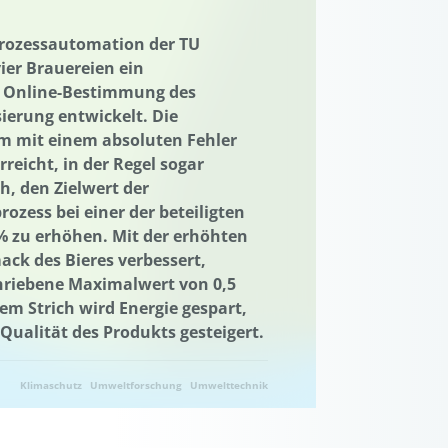
nachhaltiger Konsum
uartiersentwicklung
Prozessautomation der TU
er Brauereien ein
probung von neuen Methoden
Textilien
r Online-Bestimmung des
gen
sierung entwickelt. Die
m mit einem absoluten Fehler
Ukraine
Ukraine
rreicht, in der Regel sogar
Umwelttechnik
h, den Zielwert der
n
Vernetzung
zess bei einer der beteiligten
.% zu erhöhen. Mit der erhöhten
Wasser/Gewässer
Wasseraufbereitung
ck des Bieres verbessert,
ation und Wissenstransfer
schriebene Maximalwert von 0,5
em Strich wird Energie gespart,
Wasserwirtschaft
Abwärme
Qualität des Produkts gesteigert.
rtschaft
Wasserressourcen
Klimaschutz
Umweltforschung
Umwelttechnik
ation und Wissenstransfer
Wissenstransfer