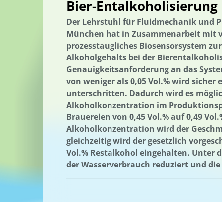
Bier-Entalkoholisierung
Nachhaltigkeitskompetenzen
Nachhaltigkeitskom-petenzen
Nachhaltige Fischerei
nachhaltiger Gartenbau
Nachhaltige Q
Der Lehrstuhl für Fluidmechanik und 
München hat in Zusammenarbeit mit vi
Nachhaltige Ernährung
Nachhaltige Regionalentwicklung
Er
prozesstaugliches Biosensorsystem zu
Der russische Krieg gegen die Ukraine
Wärmeenergie
Thürin
Alkoholgehalts bei der Bierentalkoholi
Genauigkeitsanforderung an das Syste
Holzbau in größeren Gebäudevolumina
Trinkwasserversorgung
von weniger als 0,05 Vol.% wird sicher e
Umweltforschung
Umweltkommunikation
Umwelttechnik
unterschritten. Dadurch wird es möglic
Verlassene Landschaften
Vermeidung von Lebensmittelverluste
Alkoholkonzentration im Produktionspro
Brauereien von 0,45 Vol.% auf 0,49 Vol
Wälder und Waldschutz
Wärmeenergie
Wärmeversorgung
Alkoholkonzentration wird der Geschma
Wasseraufbereitung; Valorisierung organischer Reststoffe; Partizip
gleichzeitig wird der gesetzlich vorge
Vol.% Restalkohol eingehalten. Unter d
Wasserressourcen
Wasserverfügbarkeit
Wasserversorgung
der Wasserverbrauch reduziert und die 
Abfallwirtschaft
Abwasser
Wasserverfügbarkeit
Wasserwi
Wasserversorgung
Wasseraufbereitung
Wasseraufbereitung; Valorisierung organischer Reststoffe; Partizip
Wasser/Gewässer
Wissensabgleich und Erfahrungsaustausch