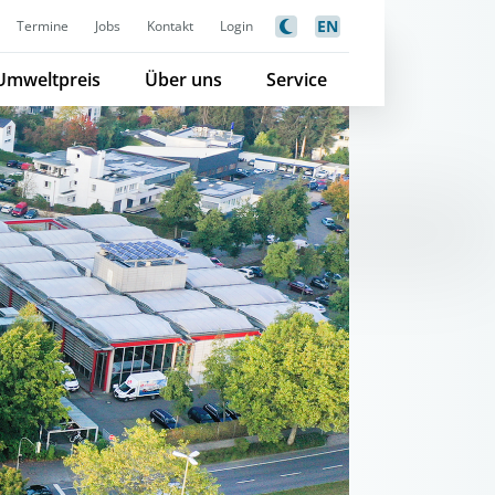
EN
Termine
Jobs
Kontakt
Login
Umweltpreis
Über uns
Service