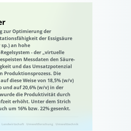
er
ng zur Optimierung der
ationsfähigkeit der Essigsäure
 sp.
) an hohe
Regelsystem - der „virtuelle
gespeisten Messdaten den Säure-
gkeit und das Umsatzpotenzial
en Produktionsprozess. Die
auf diese Weise von 18,5% (w/v)
und auf 20,6% (w/v) in der
g wurde die Produktivität durch
fzeit erhöht. Unter dem Strich
uch um 16% bzw. 22% gesenkt.
Landwirtschaft
Umweltforschung
Umwelttechnik