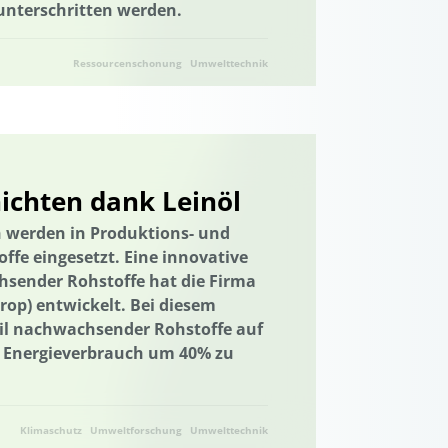
 unterschritten werden.
umina
Industriegebiet
Ressourcenschonung
Umwelttechnik
e Kooperationsformate
terdisziplinärer Einsatz
ale Aktivitäten
Internationales Projekt
ichten dank Leinöl
d Erfahrungsaustausch
Wissenstransfer
Kooperation mit KMU
Krankenhaus
 werden in Produktions- und
ffe eingesetzt. Eine innovative
Landnutzung
Ländliche Regionen
sender Rohstoffe hat die Firma
Landschaftliche Resilienz
op) entwickelt. Bei diesem
eil nachwachsender Rohstoffe auf
tsplanung
Landwirtschaft
n Energieverbrauch um 40% zu
udie
Management von Habitatbäumen
ldung
Meeresnaturschutz
turschutz
Kommunale Raumplanung
Klimaschutz
Umweltforschung
Umwelttechnik