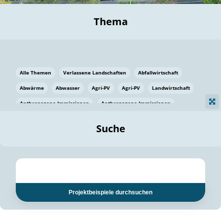
Thema
Alle Themen
Verlassene Landschaften
Abfallwirtschaft
Abwärme
Abwasser
Agri-PV
Agri-PV
Landwirtschaft
Anthropogene Immissionen
Anthropogene Immissionen
Vermeidung von Lebensmittelverlusten
Baden Württemberg
Suche
Ostsee
Bauen
Baumaterial
Bayern
Bayern
Beatmungssysteme
Beratung
Berlin
Bestäuber
bilaterale Zu-sammenarbeit
bilaterale Zu-sammenarbeit
Bildung
Bildung / Kommunikation
Projektbeispiele durchsuchen
Bildung für nachhaltige Entwicklung
Pflanzenkohle
Biodiversität
Biodiversität
Biogas
Biogas