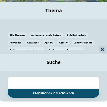
Thema
Alle Themen
Verlassene Landschaften
Abfallwirtschaft
Abwärme
Abwasser
Agri-PV
Agri-PV
Landwirtschaft
Anthropogene Immissionen
Anthropogene Immissionen
Vermeidung von Lebensmittelverlusten
Baden Württemberg
Suche
Ostsee
Bauen
Baumaterial
Bayern
Bayern
Beatmungssysteme
Beratung
Berlin
Bestäuber
bilaterale Zu-sammenarbeit
bilaterale Zu-sammenarbeit
Bildung
Bildung / Kommunikation
Projektbeispiele durchsuchen
Bildung für nachhaltige Entwicklung
Pflanzenkohle
Biodiversität
Biodiversität
Biogas
Biogas