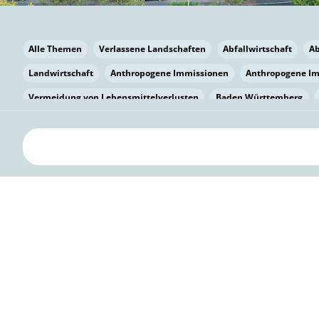
Alle Themen
Verlassene Landschaften
Abfallwirtschaft
A
Landwirtschaft
Anthropogene Immissionen
Anthropogene I
Vermeidung von Lebensmittelverlusten
Baden Württemberg
Bayern
Bayern
Beatmungssysteme
Beratung
Berlin
bilaterale Zu-sammenarbeit
Bildung
Bildung / Kommunikati
Pflanzenkohle
Biodiversität
Biodiversität
Biogas
Bioga
Vermeidung von Lebensmittelverlusten
Brandenburg
Breme
Bürgerwissenschaft
Capacity Building
Capacity Building
Kreislaufwirtschaft
Bürgerenergie
Bürgerbeteiligung
Bürg
Citizen Science
Klimawandel
Klimakrise
Klimaschutz
Kooperation
Kooperation mit KMU
Grenzüberschreitend
D
Deutscher Umweltpreis
Digitale Bildung
Digitaler Landschaf