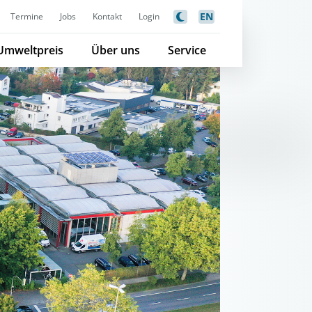
EN
Termine
Jobs
Kontakt
Login
Umweltpreis
Über uns
Service