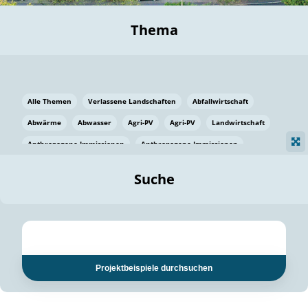
Thema
Alle Themen
Verlassene Landschaften
Abfallwirtschaft
Abwärme
Abwasser
Agri-PV
Agri-PV
Landwirtschaft
Anthropogene Immissionen
Anthropogene Immissionen
Vermeidung von Lebensmittelverlusten
Baden Württemberg
Suche
Ostsee
Bauen
Baumaterial
Bayern
Bayern
Beatmungssysteme
Beratung
Berlin
Bestäuber
bilaterale Zu-sammenarbeit
bilaterale Zu-sammenarbeit
Bildung
Bildung / Kommunikation
Projektbeispiele durchsuchen
Bildung für nachhaltige Entwicklung
Pflanzenkohle
Biodiversität
Biodiversität
Biogas
Biogas