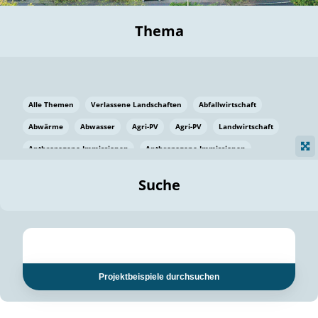
Thema
Alle Themen
Verlassene Landschaften
Abfallwirtschaft
Abwärme
Abwasser
Agri-PV
Agri-PV
Landwirtschaft
Anthropogene Immissionen
Anthropogene Immissionen
Vermeidung von Lebensmittelverlusten
Baden Württemberg
Suche
Ostsee
Bauen
Baumaterial
Bayern
Bayern
Beatmungssysteme
Beratung
Berlin
Bestäuber
bilaterale Zu-sammenarbeit
bilaterale Zu-sammenarbeit
Bildung
Bildung / Kommunikation
Projektbeispiele durchsuchen
Bildung für nachhaltige Entwicklung
Pflanzenkohle
Biodiversität
Biodiversität
Biogas
Biogas