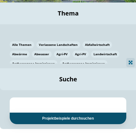
Thema
Alle Themen
Verlassene Landschaften
Abfallwirtschaft
Abwärme
Abwasser
Agri-PV
Agri-PV
Landwirtschaft
Anthropogene Immissionen
Anthropogene Immissionen
Vermeidung von Lebensmittelverlusten
Baden Württemberg
Suche
Ostsee
Bauen
Baumaterial
Bayern
Bayern
Beatmungssysteme
Beratung
Berlin
Bestäuber
bilaterale Zu-sammenarbeit
bilaterale Zu-sammenarbeit
Bildung
Bildung / Kommunikation
Projektbeispiele durchsuchen
Bildung für nachhaltige Entwicklung
Pflanzenkohle
Biodiversität
Biodiversität
Biogas
Biogas