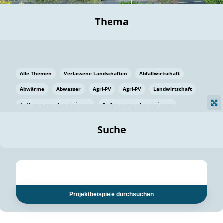
Thema
Alle Themen
Verlassene Landschaften
Abfallwirtschaft
Abwärme
Abwasser
Agri-PV
Agri-PV
Landwirtschaft
Anthropogene Immissionen
Anthropogene Immissionen
Vermeidung von Lebensmittelverlusten
Baden Württemberg
Suche
Ostsee
Bauen
Baumaterial
Bayern
Bayern
Beatmungssysteme
Beratung
Berlin
Bestäuber
bilaterale Zu-sammenarbeit
bilaterale Zu-sammenarbeit
Bildung
Bildung / Kommunikation
Projektbeispiele durchsuchen
Bildung für nachhaltige Entwicklung
Pflanzenkohle
Biodiversität
Biodiversität
Biogas
Biogas