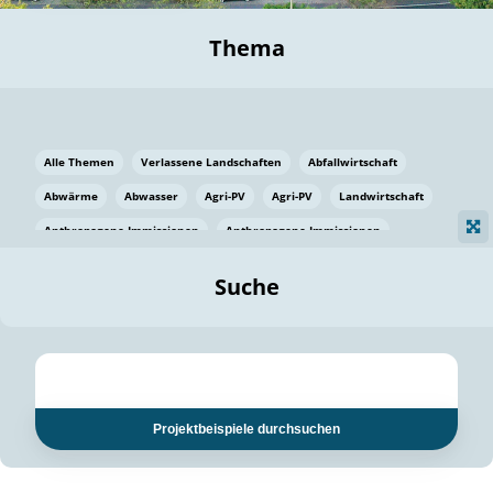
Thema
Alle Themen
Verlassene Landschaften
Abfallwirtschaft
Abwärme
Abwasser
Agri-PV
Agri-PV
Landwirtschaft
Anthropogene Immissionen
Anthropogene Immissionen
Vermeidung von Lebensmittelverlusten
Baden Württemberg
Suche
Ostsee
Bauen
Baumaterial
Bayern
Bayern
Beatmungssysteme
Beratung
Berlin
Bestäuber
bilaterale Zu-sammenarbeit
bilaterale Zu-sammenarbeit
Bildung
Bildung / Kommunikation
Projektbeispiele durchsuchen
Bildung für nachhaltige Entwicklung
Pflanzenkohle
Biodiversität
Biodiversität
Biogas
Biogas