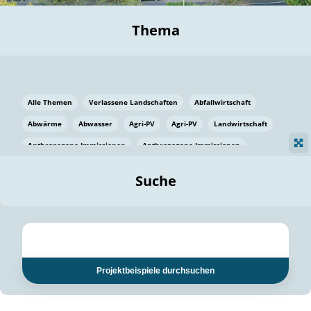
Thema
Alle Themen
Verlassene Landschaften
Abfallwirtschaft
Abwärme
Abwasser
Agri-PV
Agri-PV
Landwirtschaft
Anthropogene Immissionen
Anthropogene Immissionen
Vermeidung von Lebensmittelverlusten
Baden Württemberg
Suche
Ostsee
Bauen
Baumaterial
Bayern
Bayern
Beatmungssysteme
Beratung
Berlin
Bestäuber
bilaterale Zu-sammenarbeit
bilaterale Zu-sammenarbeit
Bildung
Bildung / Kommunikation
Projektbeispiele durchsuchen
Bildung für nachhaltige Entwicklung
Pflanzenkohle
Biodiversität
Biodiversität
Biogas
Biogas