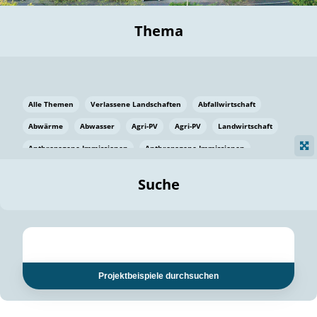
Thema
Alle Themen
Verlassene Landschaften
Abfallwirtschaft
Abwärme
Abwasser
Agri-PV
Agri-PV
Landwirtschaft
Anthropogene Immissionen
Anthropogene Immissionen
Vermeidung von Lebensmittelverlusten
Baden Württemberg
Suche
Ostsee
Bauen
Baumaterial
Bayern
Bayern
Beatmungssysteme
Beratung
Berlin
Bestäuber
bilaterale Zu-sammenarbeit
bilaterale Zu-sammenarbeit
Bildung
Bildung / Kommunikation
Projektbeispiele durchsuchen
Bildung für nachhaltige Entwicklung
Pflanzenkohle
Biodiversität
Biodiversität
Biogas
Biogas