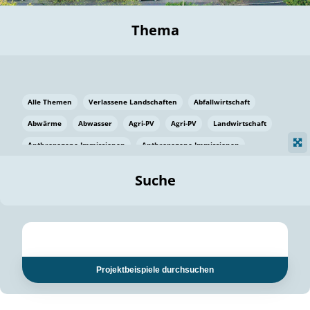
Thema
Alle Themen
Verlassene Landschaften
Abfallwirtschaft
Abwärme
Abwasser
Agri-PV
Agri-PV
Landwirtschaft
Anthropogene Immissionen
Anthropogene Immissionen
Vermeidung von Lebensmittelverlusten
Baden Württemberg
Suche
Ostsee
Bauen
Baumaterial
Bayern
Bayern
Beatmungssysteme
Beratung
Berlin
Bestäuber
bilaterale Zu-sammenarbeit
bilaterale Zu-sammenarbeit
Bildung
Bildung / Kommunikation
Projektbeispiele durchsuchen
Bildung für nachhaltige Entwicklung
Pflanzenkohle
Biodiversität
Biodiversität
Biogas
Biogas