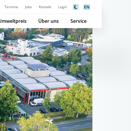
EN
Termine
Jobs
Kontakt
Login
Umweltpreis
Über uns
Service