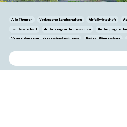
Alle Themen
Verlassene Landschaften
Abfallwirtschaft
A
Landwirtschaft
Anthropogene Immissionen
Anthropogene I
Vermeidung von Lebensmittelverlusten
Baden Württemberg
Bayern
Bayern
Beatmungssysteme
Beratung
Berlin
bilaterale Zu-sammenarbeit
Bildung
Bildung / Kommunikati
Pflanzenkohle
Biodiversität
Biodiversität
Biogas
Bioga
Vermeidung von Lebensmittelverlusten
Brandenburg
Breme
Bürgerwissenschaft
Capacity Building
Capacity Building
Kreislaufwirtschaft
Bürgerenergie
Bürgerbeteiligung
Citi
Citizen Science
Klimawandel
Klimakrise
Klimaschutz
Kooperation
Kooperation mit KMU
Grenzüberschreitend
D
Deutscher Umweltpreis
Digitale Bildung
Digitaler Landschaf