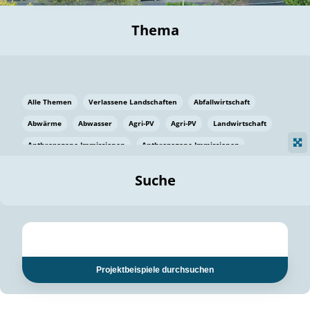
Thema
Alle Themen
Verlassene Landschaften
Abfallwirtschaft
Abwärme
Abwasser
Agri-PV
Agri-PV
Landwirtschaft
Anthropogene Immissionen
Anthropogene Immissionen
Vermeidung von Lebensmittelverlusten
Baden Württemberg
Suche
Ostsee
Bauen
Baumaterial
Bayern
Bayern
Beatmungssysteme
Beratung
Berlin
Bestäuber
bilaterale Zu-sammenarbeit
bilaterale Zu-sammenarbeit
Bildung
Bildung / Kommunikation
Projektbeispiele durchsuchen
Bildung für nachhaltige Entwicklung
Pflanzenkohle
Biodiversität
Biodiversität
Biogas
Biogas