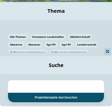
Thema
Alle Themen
Verlassene Landschaften
Abfallwirtschaft
Abwärme
Abwasser
Agri-PV
Agri-PV
Landwirtschaft
Anthropogene Immissionen
Anthropogene Immissionen
Vermeidung von Lebensmittelverlusten
Baden Württemberg
Suche
Ostsee
Bauen
Baumaterial
Bayern
Bayern
Beatmungssysteme
Beratung
Berlin
Bestäuber
bilaterale Zu-sammenarbeit
bilaterale Zu-sammenarbeit
Bildung
Bildung / Kommunikation
Projektbeispiele durchsuchen
Bildung für nachhaltige Entwicklung
Pflanzenkohle
Biodiversität
Biodiversität
Biogas
Biogas