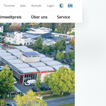
EN
Termine
Jobs
Kontakt
Login
Umweltpreis
Über uns
Service