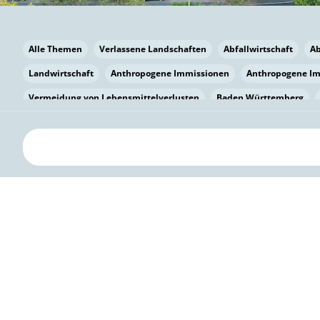
Alle Themen
Verlassene Landschaften
Abfallwirtschaft
A
Landwirtschaft
Anthropogene Immissionen
Anthropogene I
Vermeidung von Lebensmittelverlusten
Baden Württemberg
Bayern
Bayern
Beatmungssysteme
Beratung
Berlin
bilaterale Zu-sammenarbeit
Bildung
Bildung / Kommunikati
Pflanzenkohle
Biodiversität
Biodiversität
Biogas
Bioga
Vermeidung von Lebensmittelverlusten
Brandenburg
Breme
Bürgerwissenschaft
Capacity Building
Capacity Building
Circular Economy
Bürgerenergie
Bürgerbeteiligung
Bürge
Citizen Science
Klimawandel
Klimakrise
Klimaschutz
Kooperation
Kooperation mit KMU
Grenzüberschreitend
D
Deutscher Umweltpreis
Digitale Bildung
Digitaler Landschaf