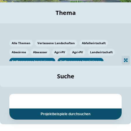
Thema
Alle Themen
Verlassene Landschaften
Abfallwirtschaft
Abwärme
Abwasser
Agri-PV
Agri-PV
Landwirtschaft
Anthropogene Immissionen
Anthropogene Immissionen
Vermeidung von Lebensmittelverlusten
Baden Württemberg
Suche
Ostsee
Bauen
Baumaterial
Bayern
Bayern
Beatmungssysteme
Beratung
Berlin
Bestäuber
bilaterale Zu-sammenarbeit
bilaterale Zu-sammenarbeit
Bildung
Bildung / Kommunikation
Projektbeispiele durchsuchen
Bildung für nachhaltige Entwicklung
Pflanzenkohle
Biodiversität
Biodiversität
Biogas
Biogas