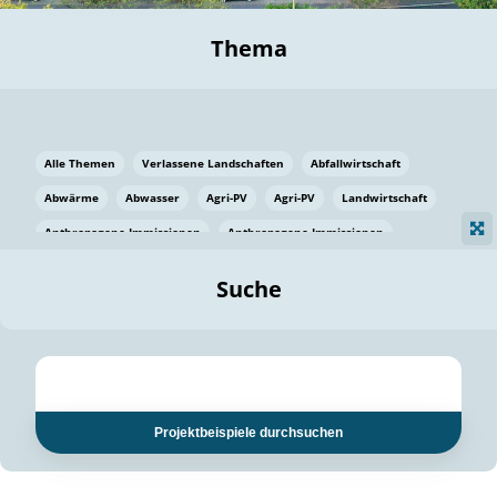
Thema
Alle Themen
Verlassene Landschaften
Abfallwirtschaft
Abwärme
Abwasser
Agri-PV
Agri-PV
Landwirtschaft
Anthropogene Immissionen
Anthropogene Immissionen
Vermeidung von Lebensmittelverlusten
Baden Württemberg
Suche
Ostsee
Bauen
Baumaterial
Bayern
Bayern
Beatmungssysteme
Beratung
Berlin
Bestäuber
bilaterale Zu-sammenarbeit
bilaterale Zu-sammenarbeit
Bildung
Bildung / Kommunikation
Projektbeispiele durchsuchen
Bildung für nachhaltige Entwicklung
Pflanzenkohle
Biodiversität
Biodiversität
Biogas
Biogas