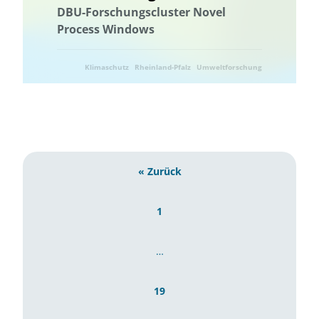
DBU-Forschungscluster Novel
Wissenstransfer
Process Windows
Klimaschutz
Rheinland-Pfalz
Umweltforschung
Umwelttechnik
« Zurück
1
…
19