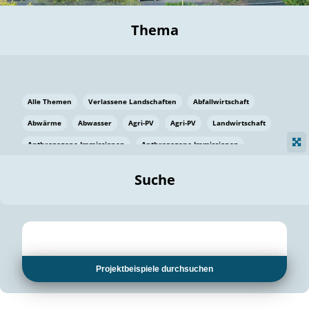
Thema
Alle Themen
Verlassene Landschaften
Abfallwirtschaft
Abwärme
Abwasser
Agri-PV
Agri-PV
Landwirtschaft
Anthropogene Immissionen
Anthropogene Immissionen
Vermeidung von Lebensmittelverlusten
Baden Württemberg
Suche
Ostsee
Bauen
Baumaterial
Bayern
Bayern
Beatmungssysteme
Beratung
Berlin
Bestäuber
bilaterale Zu-sammenarbeit
bilaterale Zu-sammenarbeit
Bildung
Bildung / Kommunikation
Projektbeispiele durchsuchen
Bildung für nachhaltige Entwicklung
Pflanzenkohle
Biodiversität
Biodiversität
Biogas
Biogas